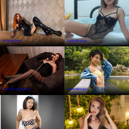
MinnieDrew
NatalyArango
GraceProDomme
KarenMorgan